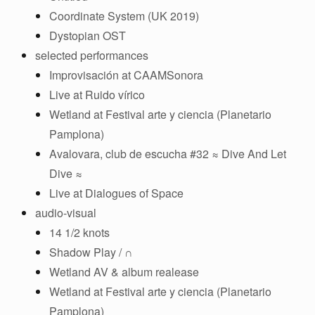
Coordinate System (UK 2019)
Dystopian OST
selected performances
Improvisación at CAAMSonora
Live at Ruido vírico
Wetland at Festival arte y ciencia (Planetario
Pamplona)
Avalovara, club de escucha #32 ≈ Dive And Let
Dive ≈
Live at Dialogues of Space
audio-visual
14 1/2 knots
Shadow Play / ∩
Wetland AV & album realease
Wetland at Festival arte y ciencia (Planetario
Pamplona)