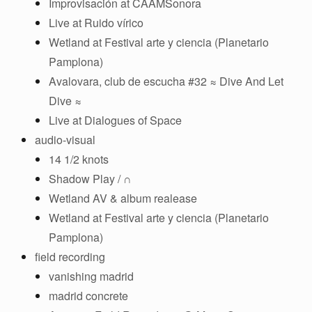
Improvisación at CAAMSonora
Live at Ruido vírico
Wetland at Festival arte y ciencia (Planetario
Pamplona)
Avalovara, club de escucha #32 ≈ Dive And Let
Dive ≈
Live at Dialogues of Space
audio-visual
14 1/2 knots
Shadow Play / ∩
Wetland AV & album realease
Wetland at Festival arte y ciencia (Planetario
Pamplona)
field recording
vanishing madrid
madrid concrete